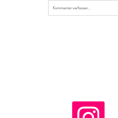
Kommentar verfassen...
Gesichtsbehandlung Wellness
MENÜ
HOME
ANGEBOT
PRODUKTE & SHOP
ÜBER MICH
KONTAKT
NEWS & EVENTS
ONLINE TERMIN B