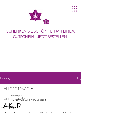
SCHENKEN SIE SCHÖNHEIT MIT
EINEM
GUTSCHEIN
- JETZT BESTELLEN
Beitrag
ALLE BEITRÄGE
aninaappius
ALLE BEITRÄGE
11. Nov. 2023
1 Min. Lesezeit
LA KUR
NEWS