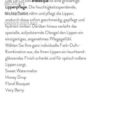
Das Lip Oil von 
arabesque
 ist eine großartige 
PRODUKTE
Lippenpflege
: Die feuchtigkeitsspendende, 
leichte Textur nährt und pflegt die Lippen, 
PFLEGETIPPS
wodurch diese sofort geschmeidig, gepflegt und 
DIENSTLEISTUNG
hydriert wirken. Darüber hinaus verleiht das 
spezielle, aufpolsternde Oleogel den Lippen ein 
einzigartiges, angenehmes Pflegegefühl.
Wählen Sie Ihre ganz individuelle Farb-Duft-
Kombination aus, die Ihren Lippen ein leuchtend-
glänzendes Finish schenkt und für optisch vollere 
Lippen sorgt. 
Sweet Watermelon
Honey Drop
Floral Bouquet
Very Berry