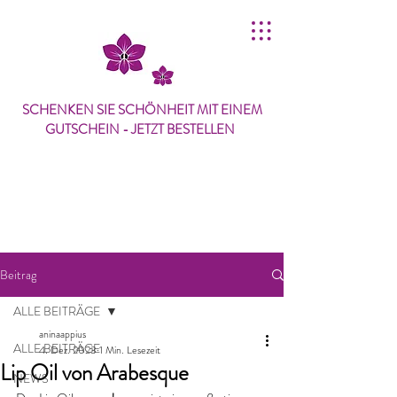
SCHENKEN SIE SCHÖNHEIT MIT
EINEM
GUTSCHEIN
- JETZT BESTELLEN
Beitrag
ALLE BEITRÄGE
aninaappius
ALLE BEITRÄGE
4. Dez. 2023
1 Min. Lesezeit
Lip Oil von Arabesque
NEWS