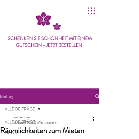
SCHENKEN SIE SCHÖNHEIT MIT
EINEM
GUTSCHEIN
- JETZT BESTELLEN
Beitrag
ALLE BEITRÄGE
aninaappius
ALLE BEITRÄGE
4. Juni 2024
0 Min. Lesezeit
Räumlichkeiten zum Mieten
NEWS